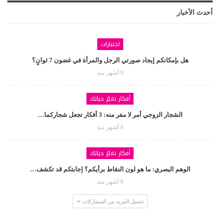
أحدث الأخبار
اختبارات
هل بإمكانكم إيجاد صورتي الرجل والمرأة في غضون 7 ثوانٍ؟
8 أشهر منذ
أفكار تغيّر حياتك
الشجار الزوجي أمر لا مفر منه: 3 أفكار تجعل شجاركما…
8 أشهر منذ
أفكار تغيّر حياتك
الوهم البصري: ما هو لون النقاط برأيكم؟ إجابتكم قد تكشف…
8 أشهر منذ
تحميل المزيد من المشاركات