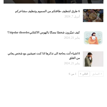
6 طرق لتنظيف طاقتكم من السموم وتنظيف مشاعركم
أبريل 7, 2024
كيف تميّزون شخصًا مصابًا بالهوس الاكتئابيbipolar disorder ؟
يناير 21, 2024
8 اشياء أنت بحاجة الى تذكرها اذا كنت تعيشين مع شخص يعاني
من القلق
يناير 21, 2024
السابق
التالي
1 من 6