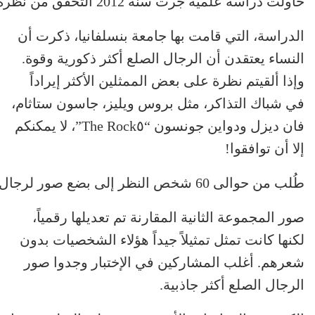
حاولت دراسة علمية جرت سنة 2012 التحقق من نظرة الناس إلى الرجال الصلع. ظاهرياً، يعني الصلع أن قياس طولكم يزيد 2 سنتم وأن الناس يعتبرونكم أكثر سيطرة اجتماعياً، دون أن تشكلوا تهديداً لهم.
الدراسة، التي قامت بها جامعة بنسلفانيا، ذكرت أن
النساء يعتقدن أن الرجال الصلع أكثر ذكورية وقوة.
وإذا ألقيتم نظرة على بعض الممثلين الأكثر إيراداً
في شباك التذاكر، مثل بروس ويليز، جاسون ستاثام،
فان ديزل ودواين جونسون “The Rock٥”، لا يمكنكم
إلا أن توافقوا!
طُلب من حوالى 60 شخص النظر إلى بضع صور لرجال كي يقارنوا بينها. يبدو في الصورة الأولى رجال مع شعر، بينما الصورة الثانية تظهر نفس الرجال في حالة صلع كامل.
صور المجموعة الثانية المقارنة تم تعديلها رقمياً،
لكنها كانت تمثل تمثيلاً جيداً هؤلاء الشخصيات بدون
شعرهم. أغلب المشاركين في الإختبار وجدوا صور
الرجال الصلع أكثر جاذبية.