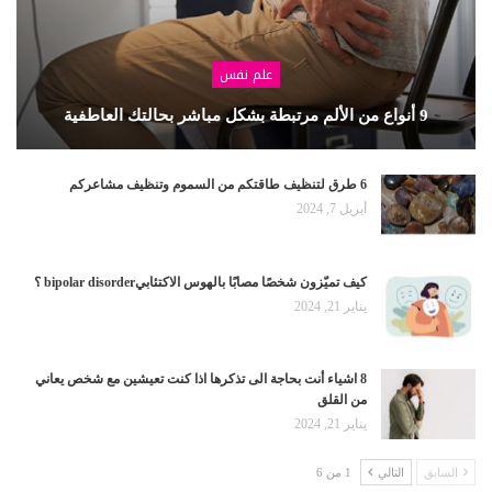
علم نفس
9 أنواع من الألم مرتبطة بشكل مباشر بحالتك العاطفية
6 طرق لتنظيف طاقتكم من السموم وتنظيف مشاعركم
أبريل 7, 2024
كيف تميّزون شخصًا مصابًا بالهوس الاكتئابيbipolar disorder ؟
يناير 21, 2024
8 اشياء أنت بحاجة الى تذكرها اذا كنت تعيشين مع شخص يعاني
من القلق
يناير 21, 2024
السابق
التالي
1 من 6