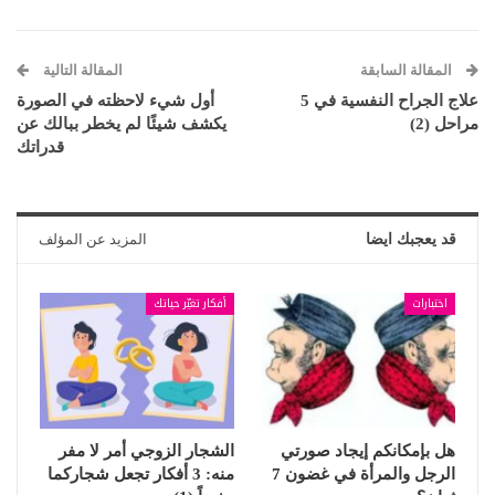
المقالة السابقة
المقالة التالية
علاج الجراح النفسية في 5
أول شيء لاحظته في الصورة
مراحل (2)
يكشف شيئًا لم يخطر ببالك عن
قدراتك
قد يعجبك ايضا
المزيد عن المؤلف
اختبارات
أفكار تغيّر حياتك
هل بإمكانكم إيجاد صورتي
الشجار الزوجي أمر لا مفر
الرجل والمرأة في غضون 7
منه: 3 أفكار تجعل شجاركما