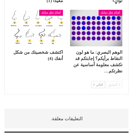
ثوانٍ؟
مفيداً (1)
أفكار تغيّر حياتك
أفكار تغيّر حياتك
الوهم البصري: ما هو لون
اكتشف شخصيتك من شكل
النقاط برأيكم؟ إجابتكم قد
أنفك (4)
تكشف معلومة أساسية عن
نظرتكم…
السابق
التالي
التعليقات مغلقة.