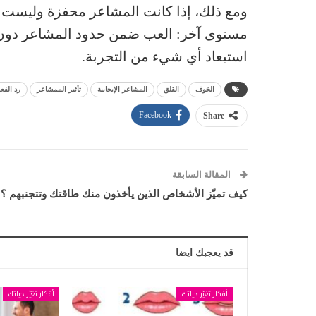
ومع ذلك، إذا كانت المشاعر محفزة وليست خ
مستوى آخر: العب ضمن حدود المشاعر دون ت
استبعاد أي شيء من التجربة.
الخوف
القلق
المشاعر الإيجابية
تأثير الممشاعر
رد الفع
Facebook
Share
المقالة السابقة
كيف تميّز الأشخاص الذين يأخذون منك طاقتك وتتجنبهم ؟
قد يعجبك ايضا
أفكار تغيّر حياتك
أفكار تغيّر حياتك