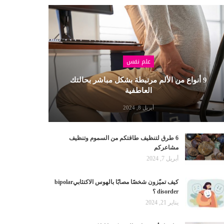
علم نفس
9 أنواع من الألم مرتبطة بشكل مباشر بحالتك
العاطفية
أبريل 8, 2024
6 طرق لتنظيف طاقتكم من السموم وتنظيف
مشاعركم
أبريل 7, 2024
كيف تميّزون شخصًا مصابًا بالهوس الاكتئابيbipolar
disorder ؟
يناير 21, 2024