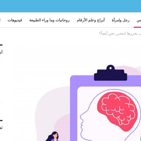
فس
رجل وامرأة
أبراج وعلم الأرقام
روحانيات وما وراء الطبيعة
فيديوهات
ا
 نحررها لنتحرر نحن أيضاً؟
اب
تد