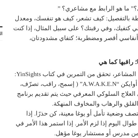
؟” ما هو الرابط مع مشاعري؟ ”
طة بالتفصيل: كيف تشعر، كيف هو تنفسك، ومعدل
ي كتفيك، وفي رقبتك؟ على سبيل المثال، إذا كنت
ال
“أنفاسي أقصر ومضطربة؛ كتفاي مشدودتان،
 راقبها كما هي
إذا كنت ترغب في العمل بعمق أكبر مع هذه المشاعر، تحقق من التمرين في كتاب YinSights:
رحلة الى فلسفة وممارسة اليوغا، المسمى أوايكن “A.W.A.K.E.N” ( إسمح، راقب، تصرّف،
 العلاج السلوكي المعرفي حيث يتم تقديم برنامج
قلق والرهاب والمخاوف المنهكة.
ف وضعية تأمل أو يوغا معينة، كن حذرًا. إذا
ال اليوم إذا لزم الأمر. إذا استمر هذا الأمر في
من مدرس أو مستشار يوغا مؤهل.