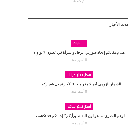
- الإعلانات -
دث الأخبار
اختبارات
هل بإمكانكم إيجاد صورتي الرجل والمرأة في غضون 7 ثوانٍ؟
8 أشهر منذ
أفكار تغيّر حياتك
الشجار الزوجي أمر لا مفر منه: 3 أفكار تجعل شجاركما…
8 أشهر منذ
أفكار تغيّر حياتك
الوهم البصري: ما هو لون النقاط برأيكم؟ إجابتكم قد تكشف…
8 أشهر منذ