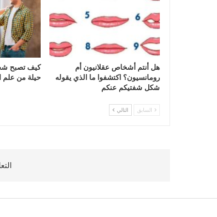
هل أنتم أشخاص عقلانيون أم
كيف تصبح شخص
رومانسيون؟ اكتشفوا ما الذي يقوله
حيلة من علم 
شكل شفتيكم عنكم
السابق
التالي
التع