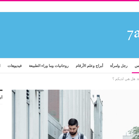
فس
رجل وامرأة
أبراج وعلم الأرقام
روحانيات وما وراء الطبيعة
فيديوهات
ا
. هل هي لديكم ؟
اب