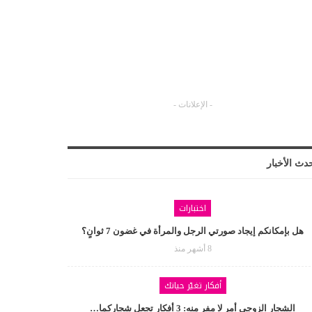
- الإعلانات -
دث الأخبار
اختبارات
هل بإمكانكم إيجاد صورتي الرجل والمرأة في غضون 7 ثوانٍ؟
8 أشهر منذ
أفكار تغيّر حياتك
الشجار الزوجي أمر لا مفر منه: 3 أفكار تجعل شجاركما…