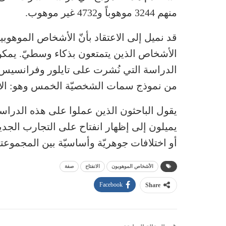
منهم 3244 موهوباً و4732 غير موهوب.
قد نميل إلى الاعتقاد بأنّ الأشخاص الموهو
الأشخاص الذين يتمتعون بذكاء وسطيّ. يمكن
الدراسة التي نُشرت على تايلور وفرانسيس أ
من نموذج سمات الشخصيّة الخمس وهو: الان
يقول الباحثون الذين عملوا على هذه الدراس
يميلون إلى إظهار انفتاح على التجارب الجد
أو اختلافات جوهريّة وأساسيّة بين المجموعتي
الأشخاص الموهوبون
الانفتاح
صفة
Facebook
Share