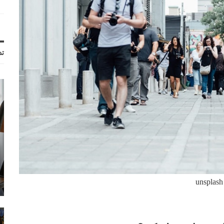
تد
unsplash