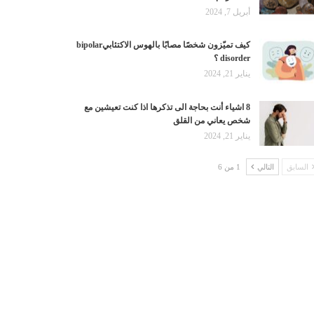
أبريل 7, 2024
كيف تميّزون شخصًا مصابًا بالهوس الاكتئابيbipolar
disorder ؟
يناير 21, 2024
8 اشياء أنت بحاجة الى تذكرها اذا كنت تعيشين مع
شخص يعاني من القلق
يناير 21, 2024
السابق
التالي
1 من 6