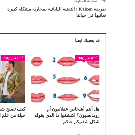
المقالة السابقة
طريقة Kaizen : التقنية اليابانية لمحاربة مشكلة كبيرة
نعانيها في حياتنا
قد يعجبك ايضا
أفكار تغيّر حياتك
أفكار تغيّر حياتك
هل أنتم أشخاص عقلانيون أم
كيف تصبح شخص
رومانسيون؟ اكتشفوا ما الذي يقوله
حيلة من علم 
شكل شفتيكم عنكم