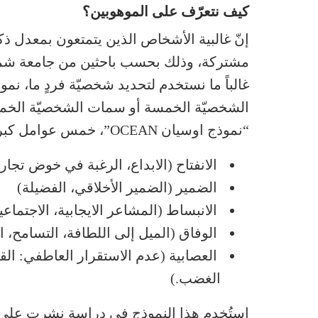
كيف نتعرّف على الموهوبين؟
إنّ غالبية الأشخاص الذين يتمتعون بمعدل ذ
مشتركة، وذلك بحسب باحثين من جامعة ش
غالباً ما نستخدم لتحديد شخصيّة فردٍ ما، ن
الشخصيّة الخمسة أو سمات الشخصيّة الخمس”.
“نموذج اوسيان OCEAN”، خمس عوامل كبرى:
الانفتاح (الابداع، الرغبة في خوض تجا
الضمير (الضمير الأخلاقي، الفضيلة)
الانبساط (المشاعر الايجابية، الاجتما
الوفاق (الميل إلى اللطافة، التسامح، 
العصابية (عدم الاستقرار العاطفي: الق
الغضب.)