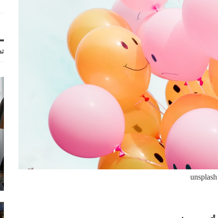
تد
unsplash