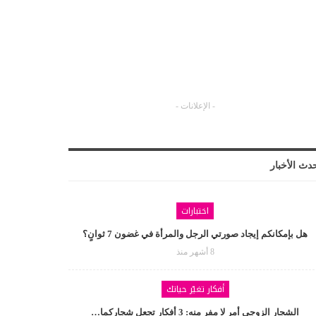
- الإعلانات -
دث الأخبار
اختبارات
هل بإمكانكم إيجاد صورتي الرجل والمرأة في غضون 7 ثوانٍ؟
8 أشهر منذ
أفكار تغيّر حياتك
الشجار الزوجي أمر لا مفر منه: 3 أفكار تجعل شجاركما…