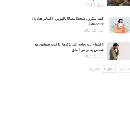
أبريل 7, 2024
كيف تميّزون شخصًا مصابًا بالهوس الاكتئابيbipolar
disorder ؟
يناير 21, 2024
8 اشياء أنت بحاجة الى تذكرها اذا كنت تعيشين مع
شخص يعاني من القلق
يناير 21, 2024
السابق
التالي
1 من 6