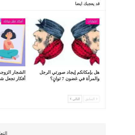
قد يعجبك ايضا
اختبارات
أفكار تغيّر حياتك
هل بإمكانكم إيجاد صورتي الرجل
والمرأة في غضون 7 ثوانٍ؟
أفكار تجعل شجار
السابق
التالي
التع