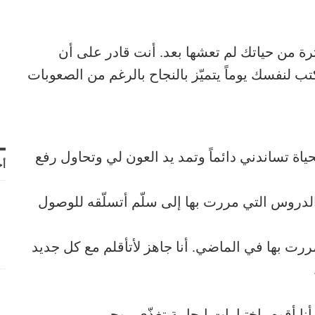
ة من حياتك لم تعشها بعد. أنت قادر على أن
كتب لنفسك يوماً يتميّز بالنجاح بالرغم من الصعوبات
حياة تساندني دائماً وتمد يد العون لي وتحاول رفع
أح
دروس التي مررت بها إلى سلّم أتسلّقه للوصول
مررت بها في الماضي. أنا جاهز لأتأقلم مع كل جديد
 أقوم باختيارات إيجابية تغذّي روحي.