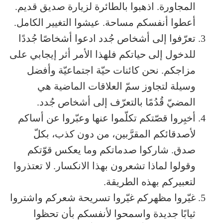
المجاورة. اذهبوا بالطائرة لزيارة صديق قديم.
أعطوا أنفسكم مساحة. عيشوا التغيير الكامل.
تعرّفوا إلى أشخاص جُدد ادعوا أشخاصًا جُددًا
للدخول إلى حياتكم فلهذا الأمر أثر إيجابي على
مزاجكم. نحن كائنات حيّة اجتماعيّة وأفضل
وسيلة لتجاوز سمّ العلاقات الماضية هي
المضيّ قُدُمًا بالتعرّف إلى أشخاص جُدد.
أخبِروا قصّتكم تكلّموا عنها وعبّروا عن أساكم
لأصدقائكم المقرَّبين، من دون كذب، بكلّ
صدق. شاركوا صدماتكم وما يعكس قوّتكم
وقولوا لماذا تشعرون بهذا الانكسار. لا تعتذروا
لتعبيركم بهذه الطريقة.
غيّروا مظهركم غيّروا تسريحة شعركم واشتروا
ثيابًا جديدة واسمحوا لأنفسكم بأن تحظوا