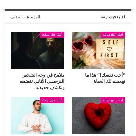
قد يعجبك ايضا
المزيد عن المؤلف
أفكار تغيّر حياتك
أفكار تغيّر حياتك
“أحب نفسك!” هذا ما
ملامح في وجه الشخص
تهمسه لك الحياة
النرجسي الأناني تفضحه
وتكشف حقيقته
أفكار تغيّر حياتك
أفكار تغيّر حياتك