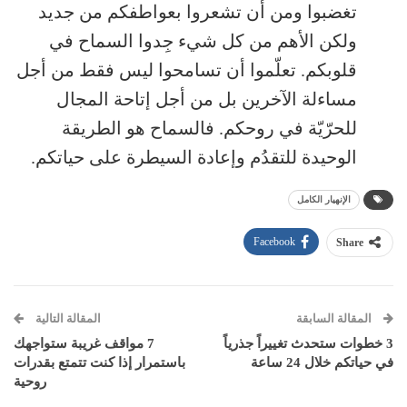
تغضبوا ومن أن تشعروا بعواطفكم من جديد
ولكن الأهم من كل شيء جِدوا السماح في
قلوبكم. تعلّموا أن تسامحوا ليس فقط من أجل
مساءلة الآخرين بل من أجل إتاحة المجال
للحرّيّة في روحكم. فالسماح هو الطريقة
الوحيدة للتقدُم وإعادة السيطرة على حياتكم.
الإنهيار الكامل
Facebook
Share
المقالة السابقة
المقالة التالية
3 خطوات ستحدث تغييراً جذرياً
7 مواقف غريبة ستواجهك
في حياتكم خلال 24 ساعة
باستمرار إذا كنت تتمتع بقدرات
روحية