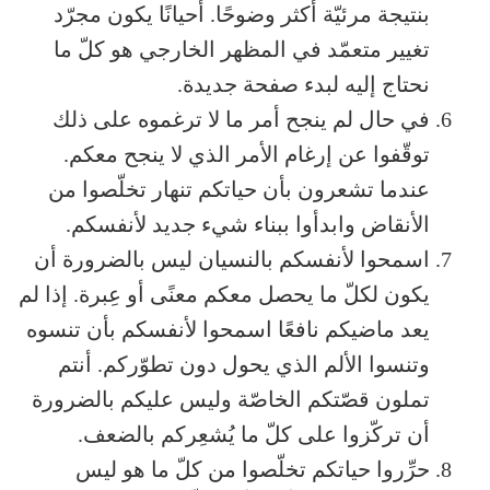
بنتيجة مرئيّة أكثر وضوحًا. أحيانًا يكون مجرّد
تغيير متعمّد في المظهر الخارجي هو كلّ ما
نحتاج إليه لبدء صفحة جديدة.
في حال لم ينجح أمر ما لا ترغموه على ذلك
توقّفوا عن إرغام الأمر الذي لا ينجح معكم.
عندما تشعرون بأن حياتكم تنهار تخلّصوا من
الأنقاض وابدأوا ببناء شيء جديد لأنفسكم.
اسمحوا لأنفسكم بالنسيان ليس بالضرورة أن
يكون لكلّ ما يحصل معكم معنًى أو عِبرة. إذا لم
يعد ماضيكم نافعًا اسمحوا لأنفسكم بأن تنسوه
وتنسوا الألم الذي يحول دون تطوّركم. أنتم
تملون قصّتكم الخاصّة وليس عليكم بالضرورة
أن تركّزوا على كلّ ما يُشعِركم بالضعف.
حرِّروا حياتكم تخلّصوا من كلّ ما هو ليس