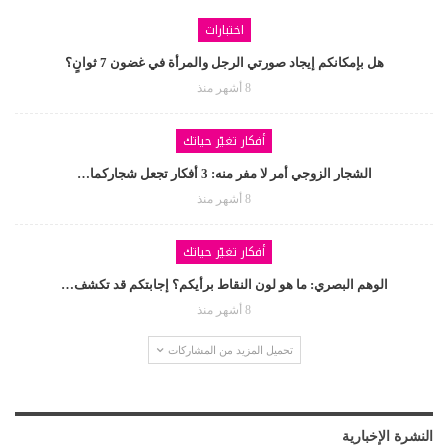
اختبارات
هل بإمكانكم إيجاد صورتي الرجل والمرأة في غضون 7 ثوانٍ؟
8 أشهر منذ
أفكار تغيّر حياتك
الشجار الزوجي أمر لا مفر منه: 3 أفكار تجعل شجاركما…
8 أشهر منذ
أفكار تغيّر حياتك
الوهم البصري: ما هو لون النقاط برأيكم؟ إجابتكم قد تكشف…
8 أشهر منذ
تحميل المزيد من المشاركات
النشرة الإخبارية