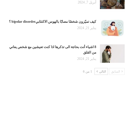
أبريل 7, 2024
كيف تميّزون شخصًا مصابًا بالهوس الاكتئابيbipolar disorder ؟
يناير 21, 2024
8 اشياء أنت بحاجة الى تذكرها اذا كنت تعيشين مع شخص يعاني
من القلق
يناير 21, 2024
السابق
التالي
1 من 6