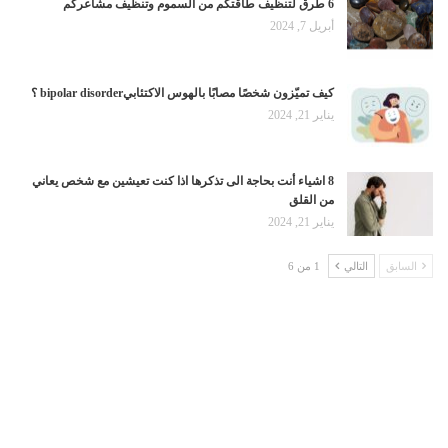
6 طرق لتنظيف طاقتكم من السموم وتنظيف مشاعركم
أبريل 7, 2024
كيف تميّزون شخصًا مصابًا بالهوس الاكتئابيbipolar disorder ؟
يناير 21, 2024
8 اشياء أنت بحاجة الى تذكرها اذا كنت تعيشين مع شخص يعاني
من القلق
يناير 21, 2024
السابق
التالي
1 من 6