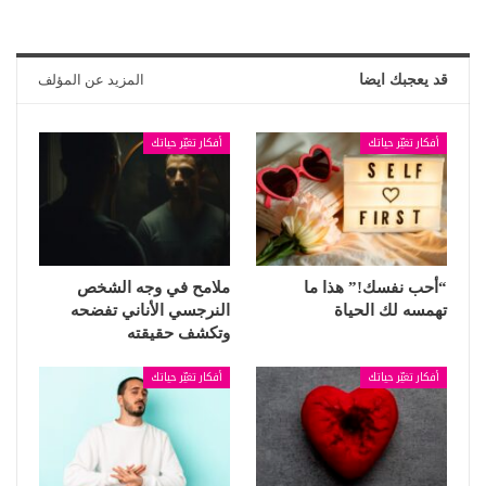
قد يعجبك ايضا
المزيد عن المؤلف
أفكار تغيّر حياتك
أفكار تغيّر حياتك
“أحب نفسك!” هذا ما
ملامح في وجه الشخص
تهمسه لك الحياة
النرجسي الأناني تفضحه
وتكشف حقيقته
أفكار تغيّر حياتك
أفكار تغيّر حياتك