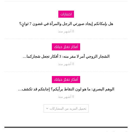
اختبارات
هل بإمكانكم إيجاد صورتي الرجل والمرأة في غضون 7 ثوانٍ؟
8 أشهر منذ
أفكار تغيّر حياتك
الشجار الزوجي أمر لا مفر منه: 3 أفكار تجعل شجاركما…
8 أشهر منذ
أفكار تغيّر حياتك
الوهم البصري: ما هو لون النقاط برأيكم؟ إجابتكم قد تكشف…
8 أشهر منذ
تحميل المزيد من المشاركات