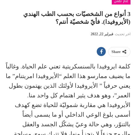
علم نفس
3 أنواع من الشخصيّات بحسب الطب الهندي
(الأيروفيدا). فأيّ شخصيّة أنتم؟
اخر تحديث
فبراير 22, 2022
Share
كلمة ايروفيدا بالسنسكريتية تعني علم الحياة. وغالباً
ما يضيف ممارسو هذا العلم “الأيروفيدا امريتنام” ما
يعني حرفياً ” الأيروفيدا لأولئك الذين يهتمون بطول
العمر”، وهو هدف يثير اهتمام كل واحد منا.
الأيروفيدا هي مقاربة شموليّة للحياة تضع كهدف
أسمى بلوغ الوعي الداخلي أو ما يسمى أيضاً
بالتنوّر، وهي حالة وعيّ يشكّل الجسد والعقل
والروح جزءاً لا يتجزأ منها، فلا تترك سوى مساحة