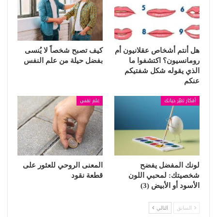
هل أنتم أشخاص عقلانيون أم
كيف تصبح شخصاً لا يُنسى
رومانسيون؟ اكتشفوا ما
بفضل حيلة من علم النفس
الذي يقوله شكل شفتيكم
عنكم
أفكار تغيّر حياتك
علم نفس
لونك المفضل يفضح
المعنى الروحي للعثور على
شخصيتك: لمحبي اللون
قطعة نقود
الأسود أو الأبيض (3)
السابق
التالي