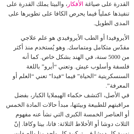
القدرة على صياغة
الأفكار
، والبيتا يملك القدرة على
تنفيذها عملياً فيما يحرص الكافا على تطويرها على
المدى الطويل.
الأيروفيدا أو الطب الأيروفيدي هو علم علاجي
مقدّس متكامل ومتماسك. وهو يُستخدم منذ أكثر
من 5000 سنة، في الهند بشكل خاص. كما أنه
فلسفة وأسلوب عيش. وتعني “أيرو” باللغة
السنسكريتية “الحياة” فيما “فيدا” تعني “العلم أو
المعرفة”.
في الأصل، اكتشف حكماء الهيملايا الكبار، بفضل
مراقبتهم للطبيعة وبيئتها، مبدأ حالات المادة الخمس
أو العناصر الخمسة الكبرى التي نشأ عنه مفهوم
الثلاث دوشا أو الأخلاط الثلاثة: فاتا، بيتا وكافا. إنّ
نسبة كل دوشا في تركيبة كل واحد منا والصفات