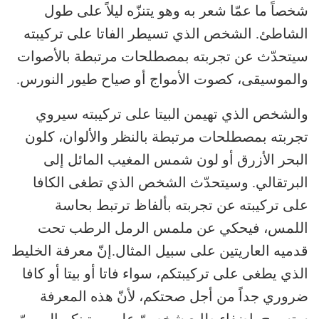
شخصاً ما عمّا شعر به وهو يتنزّه ليلاً على طول
الشاطئ. الشخص الذي تسيطر الفاتا على تركيبته
سيتحدّث عن تجربته بمصطلحات مرتبطة بالأصوات
والموسيقى، كصوت الأمواج أو صياح طيور النورس.
والشخص الذي تهيمن البيتا على تركيبته سيروي
تجربته بمصطلحات مرتبطة بالنظر والألوان، كلون
البحر الأزرق أو لون شمس المغيب المائل إلى
البرتقالي. وسيتحدّث الشخص الذي تطغى الكافا
على تركيبته عن تجربته بألفاظ ترتبط بحاسة
اللمس، فيحكي عن ملمس الرمل الرطب تحت
قدميه العاريتين على سبيل المثال.إنّ معرفة الخليط
الذي يطغى على تركيبتكم، سواء فاتا أو بيتا أو كافا
ضروري جداً من أجل صحتكم، لأنّ هذه المعرفة
ستسمح بإضفاء طابع شخصيّ على روتينكم اليوميّ،