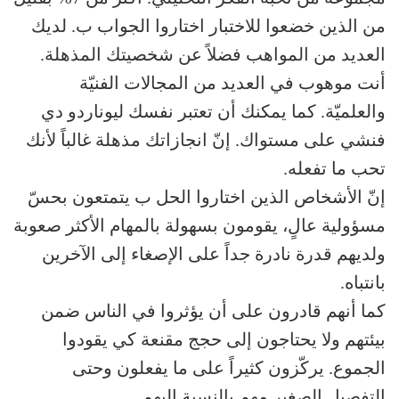
من الذين خضعوا للاختبار اختاروا الجواب ب. لديك
العديد من المواهب فضلاً عن شخصيتك المذهلة.
أنت موهوب في العديد من المجالات الفنيّة
والعلميّة. كما يمكنك أن تعتبر نفسك ليوناردو دي
فنشي على مستواك. إنّ انجازاتك مذهلة غالباً لأنك
تحب ما تفعله.
إنّ الأشخاص الذين اختاروا الحل ب يتمتعون بحسّ
مسؤولية عالٍ، يقومون بسهولة بالمهام الأكثر صعوبة
ولديهم قدرة نادرة جداً على الإصغاء إلى الآخرين
بانتباه.
كما أنهم قادرون على أن يؤثروا في الناس ضمن
بيئتهم ولا يحتاجون إلى حجج مقنعة كي يقودوا
الجموع. يركّزون كثيراً على ما يفعلون وحتى
التفصيل الصغير مهم بالنسبة إليهم.