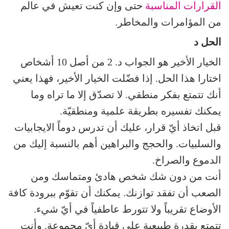
القرارات المناسبة
حتى وإن كنت تعيش في عالم
من المؤامرات والمخاطر.
الحل د
الخيار الأخير هو الجواب د. 2 من أصل 10 أشخاص
اختارا هذا الحل. إذا فضّلت الخيار الأخير، فهذا يعني
أنك تتمتع بفكر منطقي. لا تصدّق إلا ما تراه وما
يمكنك تفسيره بطريقة علمية ومنطقيّة.
قبل اتخاذ أيّ قرار، عليك أن تدرس دوماً الايجابيات
والسلبيات. والحجج والبراهين أهم بالنسبة إليك من
الدموع والصراخ.
أنت من دون شك شخص هادئ ومتماسك ومن
الصعب أن تفقد توازنك. يمكنك أن تقوّم ببرودة كافة
الأوضاع تقريباً ولا تتورط عاطفياً في أيّ شيء.
تتمتع بقدرة طبيعية على قيادة أيّ مجموعة. وأنت