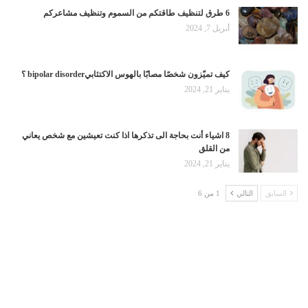
6 طرق لتنظيف طاقتكم من السموم وتنظيف مشاعركم
أبريل 7, 2024
كيف تميّزون شخصًا مصابًا بالهوس الاكتئابيbipolar disorder ؟
يناير 21, 2024
8 اشياء أنت بحاجة الى تذكرها اذا كنت تعيشين مع شخص يعاني
من القلق
يناير 21, 2024
السابق
التالي
1 من 6