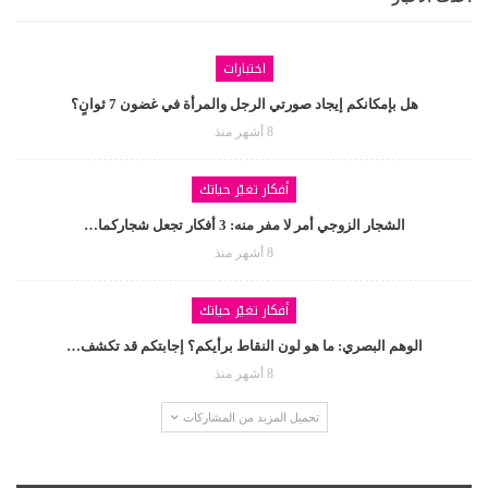
اختبارات
هل بإمكانكم إيجاد صورتي الرجل والمرأة في غضون 7 ثوانٍ؟
8 أشهر منذ
أفكار تغيّر حياتك
الشجار الزوجي أمر لا مفر منه: 3 أفكار تجعل شجاركما…
8 أشهر منذ
أفكار تغيّر حياتك
الوهم البصري: ما هو لون النقاط برأيكم؟ إجابتكم قد تكشف…
8 أشهر منذ
تحميل المزيد من المشاركات