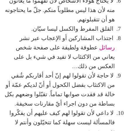
لا يحتاج هؤلاء الأشخاص لأن تفهموا ما يعانون
منه لأن هذا ليس مطلوباً منكم. جلّ ما يحتاجونه
هو أن تتقبلونهم.
القلق المفرط والكسل ليسا سيّان.
اجتذاب المشاركين أو الإعجاب عبر نشر
رسائل
عطوفة ولطيفة على صفحة شخص
يعاني من الاكتئاب لا تفيد في شيء بل على
العكس من ذلك…
لا حاجة لأن تقولوا لهم إنّ أحد أقاربكم شُفي
من الاكتئاب بفضل الكحول أو أنّ لديكم عمّة أو
خالة قد فقدت صوابها تماماً. تقبّلوا وضعهم بكل
بساطة من دون اجراء أيّ مقارنات سخيفة.
لا داعي لأن تقولوا لهم كيف عليهم أن يفكّروا
فالمسألة ليست سهلة كما تتخيّلون وأنتم لا