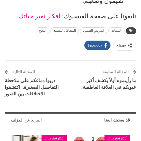
تفهمون وضعهم.
تابعونا على صفحة الفيسبوك:
أفكار تغير حياتك
.
السعادة
المريض النفسي
المشاكل النفسية
النجاح
Facebook
Share
المقالة السابقة
المقالة التالية
ما رأيتموه أولاً يكشف أكبر
دربوا دماغكم على ملاحظة
عيوبكم في العلاقة العاطفية!
التفاصيل الصغيرة.. اكتشفوا
الاختلافات بين الصور
قد يعجبك ايضا
المزيد عن المؤلف
أفكار تغيّر حياتك
أفكار تغيّر حياتك