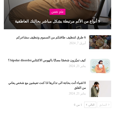
علم نفس
9 أنواع من الألم مرتبطة بشكل مباشر بحالتك العاطفية
6 طرق لتنظيف طاقتكم من السموم وتنظيف مشاعركم
أبريل 7, 2024
كيف تميّزون شخصًا مصابًا بالهوس الاكتئابيbipolar disorder ؟
يناير 21, 2024
8 اشياء أنت بحاجة الى تذكرها اذا كنت تعيشين مع شخص يعاني
من القلق
يناير 21, 2024
السابق
التالي
1 من 6