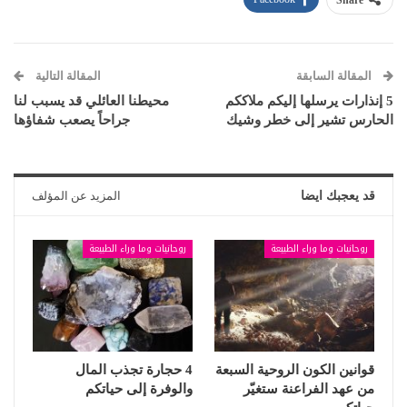
المقالة السابقة
المقالة التالية
5 إنذارات يرسلها إليكم ملاككم
محيطنا العائلي قد يسبب لنا
الحارس تشير إلى خطر وشيك
جراحاً يصعب شفاؤها
قد يعجبك ايضا
المزيد عن المؤلف
روحانيات وما وراء الطبيعة
روحانيات وما وراء الطبيعة
قوانين الكون الروحية السبعة
4 حجارة تجذب المال
من عهد الفراعنة ستغيّر
والوفرة إلى حياتكم