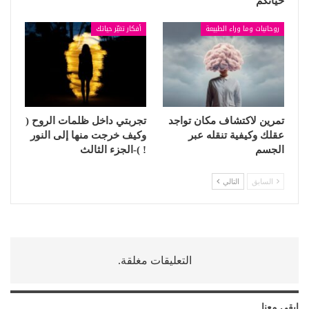
حياتكم
روحانيات وما وراء الطبيعة
أفكار تغيّر حياتك
تمرين لاكتشاف مكان تواجد
تجربتي داخل ظلمات الروح (
عقلك وكيفية تنقله عبر
وكيف خرجت منها إلى النور
الجسم
! )-الجزء الثالث
السابق
التالي
التعليقات مغلقة.
ابقى معنا