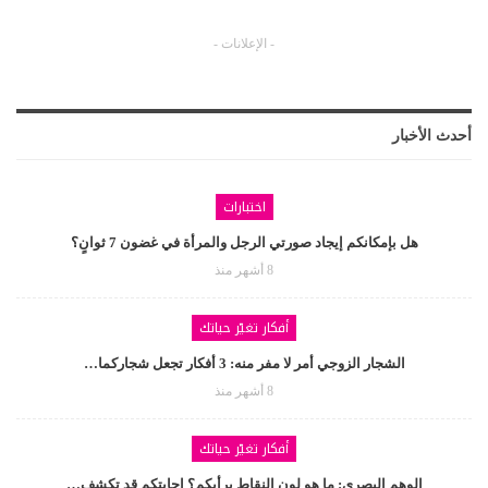
- الإعلانات -
أحدث الأخبار
اختبارات
هل بإمكانكم إيجاد صورتي الرجل والمرأة في غضون 7 ثوانٍ؟
8 أشهر منذ
أفكار تغيّر حياتك
الشجار الزوجي أمر لا مفر منه: 3 أفكار تجعل شجاركما…
8 أشهر منذ
أفكار تغيّر حياتك
الوهم البصري: ما هو لون النقاط برأيكم؟ إجابتكم قد تكشف…