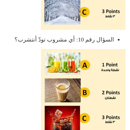
السؤال رقم 10: أي مشروب تودّ أنتشرب؟