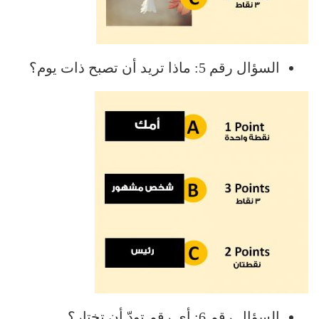
السؤال رقم 5: ماذا تريد أن تصبح ذات يوم؟
السؤال رقم 6: أي رقم تودّ أن تختار؟