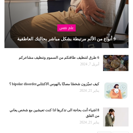
علم نفس
9 أنواع من الألم مرتبطة بشكل مباشر بحالتك العاطفية
6 طرق لتنظيف طاقتكم من السموم وتنظيف مشاعركم
أبريل 7, 2024
كيف تميّزون شخصًا مصابًا بالهوس الاكتئابيbipolar disorder ؟
يناير 21, 2024
8 اشياء أنت بحاجة الى تذكرها اذا كنت تعيشين مع شخص يعاني
من القلق
يناير 21, 2024