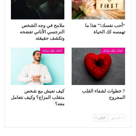
“أحب نفسك!” هذا ما
ملامح في وجه الشخص
تهمسه لك الحياة
النرجسي الأناني تفضحه
وتكشف حقيقته
أفكار تغيّر حياتك
أفكار تغيّر حياتك
7 خطوات لشفاء القلب
كيف نعيش مع شخص
المجروح
متقلب المزاج؟ وكيف نتعامل
معه؟
السابق
التالي