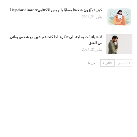
كيف تميّزون شخصًا مصابًا بالهوس الاكتئابيbipolar disorder ؟
يناير 21, 2024
8 اشياء أنت بحاجة الى تذكرها اذا كنت تعيشين مع شخص يعاني
من القلق
يناير 21, 2024
السابق
التالي
1 من 6