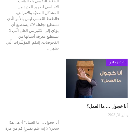
الضغط النفسي هو السّبب
الأساسي لظهور العديد من
المشاكل الصحيّة والأمراض،
فالضّغط النّفسي ليس بالأمر الّذي
نستطيع تجاهله لأنّه يستطيع أن
يؤدّي إلى الكثير من العلل الّتي لا
نستطيع معرفة أسبابها من
الفحوصات. إليكم المؤشّرات الّتي
تظهر…
تطوير ذاتي
أنا خجول … ما العمل؟
يناير 31, 2023
أنا خجول … ما العمل؟ أ- هل هذا
سحر؟ لا إنه علم نفس! كم من مرة