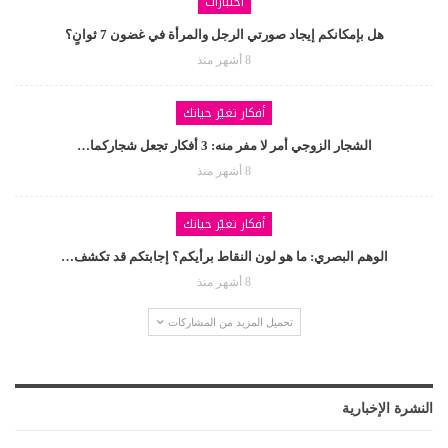
اختبارات
هل بإمكانكم إيجاد صورتي الرجل والمرأة في غضون 7 ثوانٍ؟
8 أشهر منذ
أفكار تغيّر حياتك
الشجار الزوجي أمر لا مفر منه: 3 أفكار تجعل شجاركما…
8 أشهر منذ
أفكار تغيّر حياتك
الوهم البصري: ما هو لون النقاط برأيكم؟ إجابتكم قد تكشف…
8 أشهر منذ
تحميل المزيد من المشاركات
النشرة الإخبارية