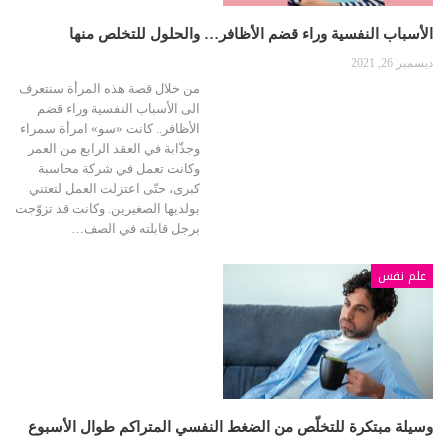
الأسباب النفسية وراء قضم الأظافر… والحلول للتخلص منها
ديسمبر 26, 2021
من خلال قصة هذه المرأة سنتعرف
الى الأسباب النفسية وراء قضم
الأظافر.. كانت «سو» امرأة سمراء
وجذّابة في العقد الرابع من العمر
وكانت تعمل في شركة محاسبة
كبرى، حتّى اعتزلت العمل لتعتني
بولديها الصغيرين. وكانت قد تزوّجت
برجل قابلته في الصف…
علم نفس
وسيلة مبتكرة للتخلّص من الضغط النفسي المتراكم طوال الأسبوع