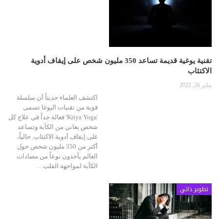
تقنية يوغية قديمة تساعد 350 مليون شخص على إيقاف أدوية
الاكتئاب
يناير 26, 2022
اكتشف العلماء حديثاً أن سلسلة
قوية من تقنيات اليوغا تسمى
'Kriya Yoga' فعالة جداً في علاج كل
شخص يعاني من الكآبة وتساعد
غلى إيقاف أدوية الاكتئاب. حالياً،
أكثر من 350 مليون شخص حول
العالم يأخذون نوعاً من مضادات
الكآبة لمواجهة القلب…
تطوير ذاتي