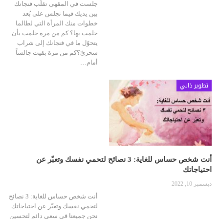
جلست في المقهى تقلّب فنجانك
بين يديك فيما تجلس على بُعد
خطوات منك المرأة التي لطالما
حلمت بها؟ كم من مرة حلمت بأن
يتحوّل ما في فنجانك إلى شراب
سحريّ؟كم من مرة بقيت جالساً
أمام…
تطوير ذاتي
أنت شخص حساس للغاية: 3 نصائح لتحمي نفسك وتعبّر عن
احتياجاتك
ديسمبر 10, 2022
أنت شخص حساس للغاية: 3 نصائح
لتحمي نفسك وتعبّر عن احتياجاتك
نحن جميعنا في سعي دائم لتحسين