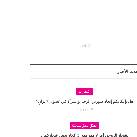
- الإعلانات -
دث الأخبار
اختبارات
هل بإمكانكم إيجاد صورتي الرجل والمرأة في غضون 7 ثوانٍ؟
8 أشهر منذ
أفكار تغيّر حياتك
الشجار الزوجي أمر لا مفر منه: 3 أفكار تجعل شجاركما…