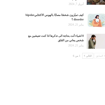
أبريل 7, 2024
كيف تميّزون شخصًا مصابًا بالهوس الاكتئابيbipolar
disorder ؟
يناير 21, 2024
8 اشياء أنت بحاجة الى تذكرها اذا كنت تعيشين مع
شخص يعاني من القلق
يناير 21, 2024
السابق
التالي
1 من 6