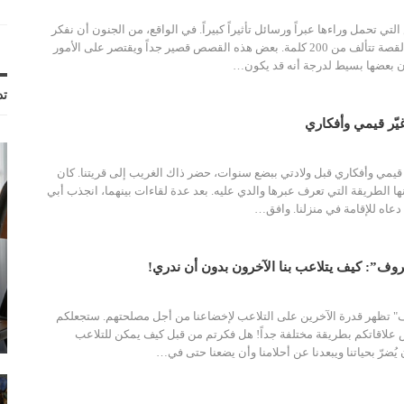
لتي تحمل وراءها عبراً ورسائل تأثيراً كبيراً. في الواقع، من الجنون أن نفكر
بمدى التأثير المحتمل لقصة تتألف من 200 كلمة. بعض هذه القصص قصير جداً ويقتصر على الأمور
إن بعضها بسيط لدرجة أنه قد يكون…
تد
يّر قيمي وأفكاري
قيمي وأفكاري قبل ولادتي ببضع سنوات، حضر ذاك الغريب إلى قريتنا. كان
نها الطريقة التي تعرف عبرها والدي عليه. بعد عدة لقاءات بينهما، انجذب أبي
 دعاه للإقامة في منزلنا. وافق…
وف”: كيف يتلاعب بنا الآخرون بدون أن ندري!
 تظهر قدرة الآخرين على التلاعب لإخضاعنا من أجل مصلحتهم. ستجعلكم
 علاقاتكم بطريقة مختلفة جداً! هل فكرتم من قبل كيف يمكن للتلاعب
يُضرّ بحياتنا ويبعدنا عن أحلامنا وأن يضعنا حتى في…