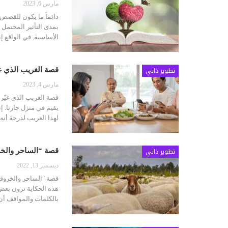
مارس 6, 2023
دائماً ما يكون للقصص ا
الأساسية. في الواقع 
تطوير ذاتي
قصة الغريب الذي غ
مارس 4, 2023
قصة الغريب الذي غيّر 
يقيم في منزل جارنا. إ
لهذا الغريب لدرجة أنه
تطوير ذاتي
قصة “الساحر والخر
ديسمبر 13, 2022
قصة "الساحر والخروف"
هذه الحكاية ترون بعض
بالكلمات والمواقف أن 