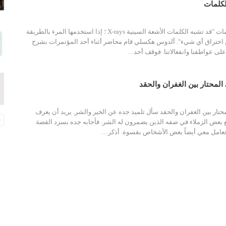
لكلمات
قصة قصيرة: قوة الكلمات "قد تشبه الكلمات الأشعة السينية X-rays ؛ إذا استخدمها المرء بالطريقة
 اختراق أي شيء". ألدوس هكسلي قام محاضر أثناء أحد المؤتمرات بشرح
 على عواطفنا وانفعالاتنا. فوقف أحد…
لمحتار بين الغفران والحقد
تار بين الغفران والحقد سأل تلميذ جده عن الخير والشر. يريد أن يعرف
 بعض الزملاء في صفه الذين يضمرون له الشر. فأجابه جده بسرد القصة
د تعامل معي أيضاً بعض الأشخاص بقسوة. أذكر…