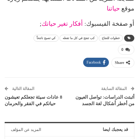
موقع
حياتنا
أو صفخة الفيسبوك:
أفكار تغير حياتك
;
خطوات للنجاح
كب تنجح في كل ما تفعله
كي تصبح ناجحاً
0
Facebook
Share
المقالة السابقة
المقالة التالية
أثبتت الدراسات: تواصل العيون
8 عادات سيئة تجعلكم تعيشون
من أخطر أشكال لغة الجسد
حياتكم في الفقر والحرمان
قد يعجبك ايضا
المزيد عن المؤلف