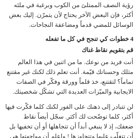
رؤية النصف الممتلئ من الكوب وبرغبة في ملئه
أكثر، فإن البعض الآخر يحتاج لأن يتمرّن. إليك بعض
الوسائل للمضي قدماً ومضاعفة النجاحات.
4 خطوات كي تنجح في كل ما تفعله
قم بتقويم نقاط غناك
أنت فريد من نوعك. ما من اثنين في هذا العالم
مثلك وحسناتك قيّمة. أنت تعلم ذلك لكنك غير مقتنع
تماماً؟ لتقتنع، خذ قلماً وورقة وفكّر في الصفات
الايجابية والميّزات العديدة التي تشكّل شخصيتك.
لن تتبادر إلى ذهنك على الفور لكنك كلما فكّرت فيها
أكثر، كلما توضّحت لك أكثر. سجّل أيضاً نقاط
ضعفك، إذ لا ينبغي أبداً أن تتجاهلها أو أن تخفيها بل
أن تتغلّب عليها وتتجاوزها ! واعلم أن مواجهتها هي