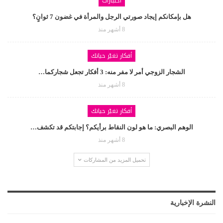
اختبارات
هل بإمكانكم إيجاد صورتي الرجل والمرأة في غضون 7 ثوانٍ؟
8 أشهر منذ
أفكار تغيّر حياتك
الشجار الزوجي أمر لا مفر منه: 3 أفكار تجعل شجاركما…
8 أشهر منذ
أفكار تغيّر حياتك
الوهم البصري: ما هو لون النقاط برأيكم؟ إجابتكم قد تكشف…
8 أشهر منذ
تحميل المزيد من المشاركات
النشرة الإخبارية