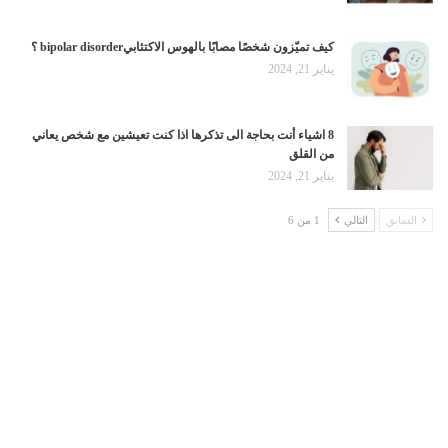
كيف تميّزون شخصًا مصابًا بالهوس الاكتئابيbipolar disorder ؟
يناير 21, 2024
8 اشياء أنت بحاجة الى تذكرها اذا كنت تعيشين مع شخص يعاني
من القلق
يناير 21, 2024
السابق
التالي
1 من 6