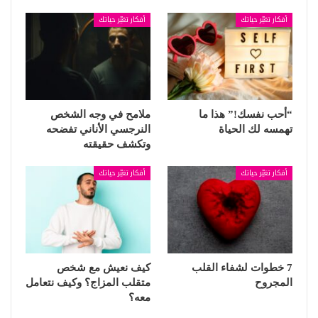
أفكار تغيّر حياتك
أفكار تغيّر حياتك
“أحب نفسك!” هذا ما
ملامح في وجه الشخص
تهمسه لك الحياة
النرجسي الأناني تفضحه
وتكشف حقيقته
أفكار تغيّر حياتك
أفكار تغيّر حياتك
7 خطوات لشفاء القلب
كيف نعيش مع شخص
المجروح
متقلب المزاج؟ وكيف نتعامل
معه؟