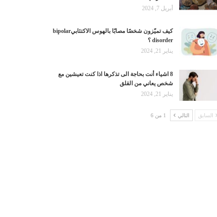
أبريل 7, 2024
كيف تميّزون شخصًا مصابًا بالهوس الاكتئابيbipolar
disorder ؟
يناير 21, 2024
8 اشياء أنت بحاجة الى تذكرها اذا كنت تعيشين مع
شخص يعاني من القلق
يناير 21, 2024
السابق
التالي
1 من 6