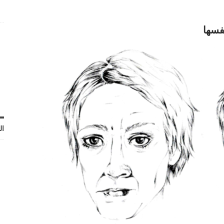
فسها
ال