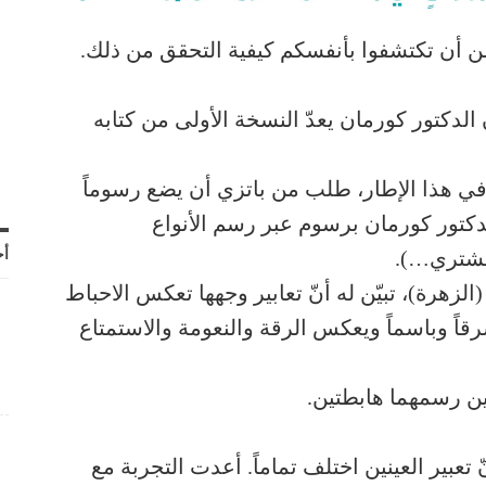
 أن تكتشفوا بأنفسكم كيفية التحقق من ذلك.
تزي إلى العام 1967 حين كان الدكتور كورمان يعدّ النسخة الأولى من كتابه
ي هذا الإطار، طلب من باتزي أن يضع رسوماً
كتور كورمان برسوم عبر رسم الأنواع
أح
لمشتري…).
زهرة)، تبيّن له أنّ تعابير وجهها تعكس الاحباط
قاً وباسماً ويعكس الرقة والنعومة والاستمتاع
ين رسمهما هابطتين.
 تعبير العينين اختلف تماماً. أعدت التجربة مع