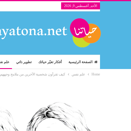
الأحد, أغسطس 9, 2026
الصفحة الرئيسية
أفكار تغيّر حياتك
تطوير ذاتي
علم ن
Home
علم نفس
كيف تقرأون شخصية الآخرين من ملامح وجههم