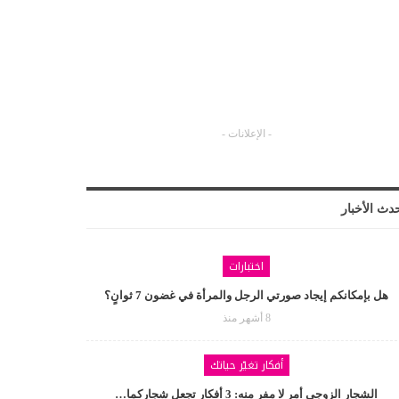
- الإعلانات -
دث الأخبار
اختبارات
هل بإمكانكم إيجاد صورتي الرجل والمرأة في غضون 7 ثوانٍ؟
8 أشهر منذ
أفكار تغيّر حياتك
الشجار الزوجي أمر لا مفر منه: 3 أفكار تجعل شجاركما…