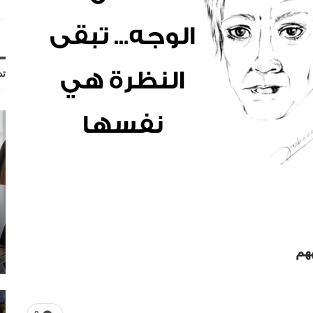
تد
هم