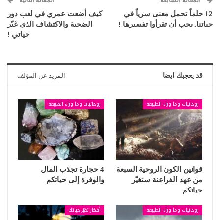
المقالة السابقة
المقالة التالية
12 حلماً تحمل معنى سرياً في
كيف أضعت عمري في لعب دور
حياتنا. يجب أن تقرأوا تفسيرها !
الضحية والاكتشاف الذي غيّر
حياتي !
قد يعجبك ايضا
المزيد عن المؤلف
روحانيات وما وراء الطبيعة
روحانيات وما وراء الطبيعة
قوانين الكون الروحية السبعة
4 حجارة تجذب المال
من عهد الفراعنة ستغيّر
والوفرة إلى حياتكم
حياتكم
روحانيات وما وراء الطبيعة
أفكار تغيّر حياتك