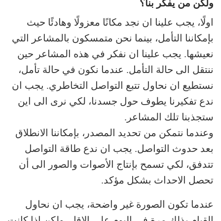
ولكن من يفكر بنا؟
اولًا، يجب علينا ان نجد مكانًا معزولًا وهادئًا حيث
بإمكاننا التأمل، بينما نحن متمسكون بالمشاعر التي
نعيشها. يجب علينا ان نفكر في هذه المشاعر حين
ننتقل الى حالة التأمل. عندما نكون في حالة تأمل،
نستطيع ان نحاول تتبع التواصل التخاطري. يجب ان
ندع تفكيرنا يطوف حول جسدنا، لكي نرى الى اين
ستجذبنا تلك المشاعر.
وعندما نتمكن من تحديد المصدر، بإمكاننا الانطلاق
بعد حدوث التواصل. يجب ان ندع طاقة التواصل
تتدفق، لكي تسمح بإنتاج الأصوات والصور الى أن
تحصل الاحداث بشكل مؤكد.
عندما تكون الصورة غير واضحة، يجب ان نحاول
القيام بذلك مرة في اليوم على الاقل. ولكن اذا كانت