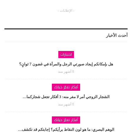
- الإعلانات -
أحدث الأخبار
اختبارات
هل بإمكانكم إيجاد صورتي الرجل والمرأة في غضون 7 ثوانٍ؟
8 أشهر منذ
أفكار تغيّر حياتك
الشجار الزوجي أمر لا مفر منه: 3 أفكار تجعل شجاركما…
8 أشهر منذ
أفكار تغيّر حياتك
الوهم البصري: ما هو لون النقاط برأيكم؟ إجابتكم قد تكشف…