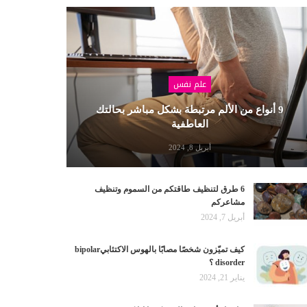
علم نفس
9 أنواع من الألم مرتبطة بشكل مباشر بحالتك
العاطفية
أبريل 8, 2024
6 طرق لتنظيف طاقتكم من السموم وتنظيف
مشاعركم
أبريل 7, 2024
كيف تميّزون شخصًا مصابًا بالهوس الاكتئابيbipolar
disorder ؟
يناير 21, 2024