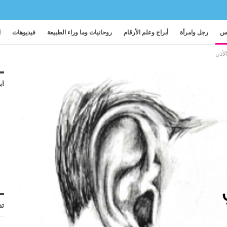
فس
رجل وامرأة
أبراج وعلم الأرقام
روحانيات وما وراء الطبيعة
فيديوهات
ا
أذن
اب
تد