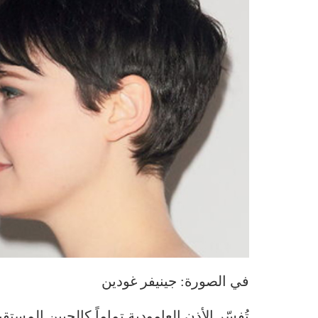
في الصورة: جينيفر غودين
تُفسّر الأذن العامودية تماماً كالجبين المست