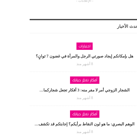
- الإعلانات -
دث الأخبار
اختبارات
هل بإمكانكم إيجاد صورتي الرجل والمرأة في غضون 7 ثوانٍ؟
8 أشهر منذ
أفكار تغيّر حياتك
الشجار الزوجي أمر لا مفر منه: 3 أفكار تجعل شجاركما…
8 أشهر منذ
أفكار تغيّر حياتك
الوهم البصري: ما هو لون النقاط برأيكم؟ إجابتكم قد تكشف…
8 أشهر منذ