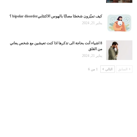
كيف تميّزون شخصًا مصابًا بالهوس الاكتئابيbipolar disorder ؟
يناير 21, 2024
8 اشياء أنت بحاجة الى تذكرها اذا كنت تعيشين مع شخص يعاني
من القلق
يناير 21, 2024
السابق
التالي
1 من 6