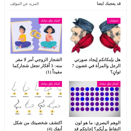
قد يعجبك ايضا
المزيد عن المؤلف
اختبارات
أفكار تغيّر حياتك
هل بإمكانكم إيجاد صورتي
الشجار الزوجي أمر لا مفر
الرجل والمرأة في غضون 7
منه: 3 أفكار تجعل شجاركما
ثوانٍ؟
مفيداً (1)
أفكار تغيّر حياتك
أفكار تغيّر حياتك
الوهم البصري: ما هو لون
اكتشف شخصيتك من شكل
النقاط برأيكم؟ إجابتكم قد
أنفك (4)