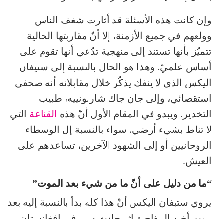
وإن كانت هذه الأسئلة قد أثارت شغف الناس
وولعهم في جميع الأزمنة، إلا أنّ مقاربتها الحالية
تتميّز بأنها تستند إلى منهجية تدّعي أنها تقوم على
أساس علميّ. وهذا هو الحال بالنسبة إلى ستيفان
اليكس الذي لا ينفك يذكّر خلال مقابلاته أنه صحفي
استقصائي، وإلى جان جاك شاربونييه، طبيب
التخدير. ويبدو في المقام الأول أنّ هذه
القناعة
التي
لا تناط بشيء أرضي، سواء بالنسبة إل الوسطاء
الروحانيين أو إلى الشهود الآخرين، تساعدهم على
العيش.
“ما من دليل على أنّ ما من شيء بعد الموت”
يروي ستيفان اليكس أنّ هذا كله بدأ بالنسبة إليه بعد
موت أخيه المفاجئ إثر حادث سير في افغانستان.