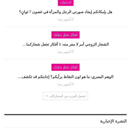
اختبارات
هل بإمكانكم إيجاد صورتي الرجل والمرأة في غضون 7 ثوانٍ؟
8 أشهر منذ
أفكار تغيّر حياتك
الشجار الزوجي أمر لا مفر منه: 3 أفكار تجعل شجاركما…
8 أشهر منذ
أفكار تغيّر حياتك
الوهم البصري: ما هو لون النقاط برأيكم؟ إجابتكم قد تكشف…
8 أشهر منذ
تحميل المزيد من المشاركات
النشرة الإخبارية