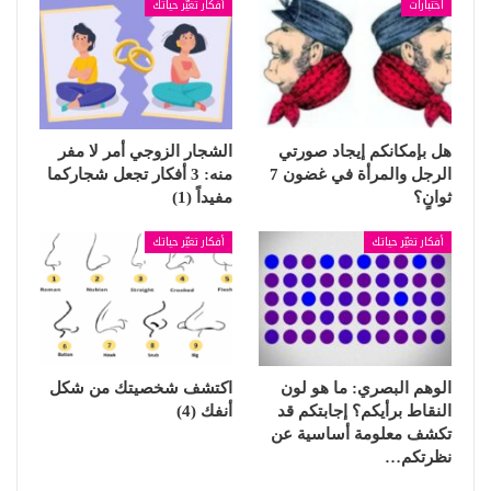
اختبارات
أفكار تغيّر حياتك
هل بإمكانكم إيجاد صورتي
الشجار الزوجي أمر لا مفر
الرجل والمرأة في غضون 7
منه: 3 أفكار تجعل شجاركما
ثوانٍ؟
مفيداً (1)
أفكار تغيّر حياتك
أفكار تغيّر حياتك
الوهم البصري: ما هو لون
اكتشف شخصيتك من شكل
النقاط برأيكم؟ إجابتكم قد
أنفك (4)
تكشف معلومة أساسية عن
نظرتكم…