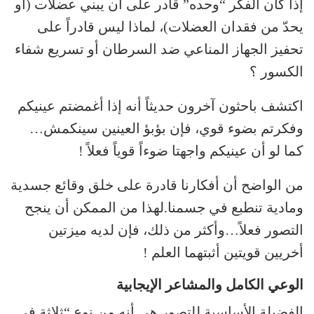
إذا كان الفكر “وحده” قادر على أن يبني عضلات (أو
يحدّ من فقدان العضلات)، لماذا ليس قادراً على
تحفيز الجهاز المناعي ضد السرطان أو تسريع شفاء
الكسور ؟
اكتشف باحثون آخرون حديثاً أنه إذا أغمضتم عينيكم
وفكرتم بضوء قوي، فإن بؤبؤ العينين سينكمش…
كما لو أن عينيكم واجهتا ضوءاً قوياً فعلاً !
من الواضح أن أفكارنا قادرة على خلق وقائع جسدية
ومادية تنطبع في جسمنا.لهذا من الممكن أن ينجح
التصور فعلاً…وأكثر من ذلك، فإن لديه ميزتين
أخريين قويتين أثبتهما العلم !
الوعي الكامل والمشاعر الإيجابية
الفضيلة الأساسية للتصور هي أنه من نوع “ثلاثة في