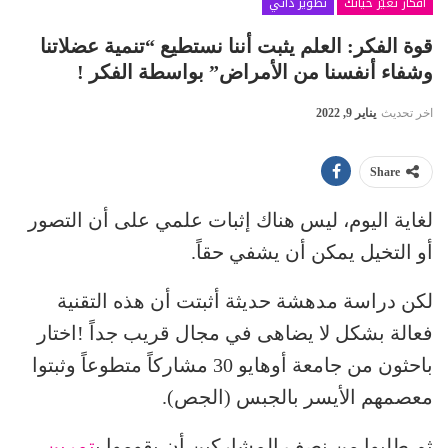
أفكار تغيّر حياتك
تطوير ذاتي
قوة الفكر: العلم يثبت أننا نستطيع “تنمية عضلاتنا
وشفاء أنفسنا من الأمراض” بواسطة الفكر !
اخر تحديث
يناير 9, 2022
Share
لغاية اليوم، ليس هناك إثبات علمي على أن التصور
أو التخيل يمكن أن يشفي حقاً.
لكن دراسة مدهشة حديثة أثبتت أن هذه التقنية
فعالة بشكل لا يضاهى في مجال قريب جداً !اختار
باحثون من جامعة أوهايو 30 مشاركاً متطوعاً وثبتوا
معصمهم الأيسر بالجبس (الجص).
ثم طلبوا من نصف المشاركين أن يقوموا ب
تمرين