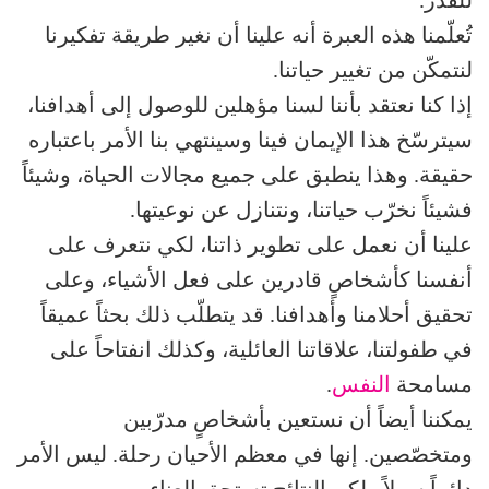
تُعلّمنا هذه العبرة أنه علينا أن نغير طريقة تفكيرنا
لنتمكّن من تغيير حياتنا.
إذا كنا نعتقد بأننا لسنا مؤهلين للوصول إلى أهدافنا،
سيترسّخ هذا الإيمان فينا وسينتهي بنا الأمر باعتباره
حقيقة. وهذا ينطبق على جميع مجالات الحياة، وشيئاً
فشيئاً نخرّب حياتنا، ونتنازل عن نوعيتها.
علينا أن نعمل على تطوير ذاتنا، لكي نتعرف على
أنفسنا كأشخاصٍ قادرين على فعل الأشياء، وعلى
تحقيق أحلامنا وأهدافنا. قد يتطلّب ذلك بحثاً عميقاً
في طفولتنا، علاقاتنا العائلية، وكذلك انفتاحاً على
مسامحة
النفس
.
يمكننا أيضاً أن نستعين بأشخاصٍ مدرّبين
ومتخصّصين. إنها في معظم الأحيان رحلة. ليس الأمر
دائماً سهلاً ولكن النتائج تستحق العناء.