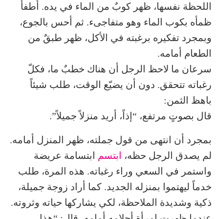
اللحظة نفسها، ظهر كوبٌ من الماء في يده. أطفأ
ظمأه بكوب الماء وهو متفاجىء. ثم أحس بالجوع،
وبمجرد تفكيره برغبته في الأكل، ظهر طبقٌ من
الطعام أمامه.
سرعان ما لاحظ الرجل أن هناك خطبٌ ما، فكلّ
رغباته تتحقق. دون أن يضيّع الوقت، طلب شيئاً
باهظ الثمن:
قال بصوتٍ مرتفع، “إذاً، أريد منزلاً جميلاً”.
بمجرد أن انتهى من قول جملته، ظهر المنزل أمامه.
لم يصدق الرجل حظه،
ابتسم
ابتسامة عريضة
واستمر في السعي وراء رغباته. هذه المرة، طلب
خدماً ليهتموا بمنزله الجديد. كما أراد زوجة جميلة،
ذكية وشديدة الملاحظة، لكي يشاركها حياته وثروته.
عندما ظهرت امرأة أحلامه أمامه، قال: “هذا