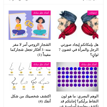
اختبارات
أفكار تغيّر حياتك
هل بإمكانكم إيجاد صورتي
الشجار الزوجي أمر لا مفر
الرجل والمرأة في غضون 7
منه: 3 أفكار تجعل شجاركما
ثوانٍ؟
مفيداً (1)
أفكار تغيّر حياتك
أفكار تغيّر حياتك
الوهم البصري: ما هو لون
اكتشف شخصيتك من شكل
النقاط برأيكم؟ إجابتكم قد
أنفك (4)
تكشف معلومة أساسية عن