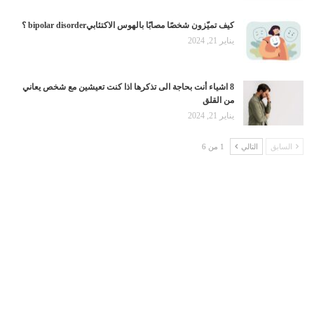
كيف تميّزون شخصًا مصابًا بالهوس الاكتئابيbipolar disorder ؟
يناير 21, 2024
8 اشياء أنت بحاجة الى تذكرها اذا كنت تعيشين مع شخص يعاني
من القلق
يناير 21, 2024
السابق
التالي
1 من 6