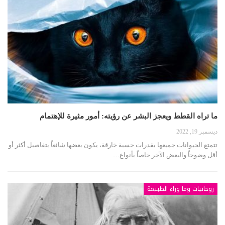
ما تراه القطط ويعجز البشر عن رؤيته: أمور مثيرة للإهتمام
ديسمبر 19, 2022
تتمتع الحيوانات جميعها بقدرات حسية خارقة، يكون بعضها شائعاً بتفاصيل أكثر أو
أقل وضوحاً والبعض الآخر خاصاً بأنواع…
روحانيات وما وراء الطبيعة