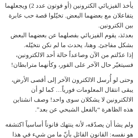
يأخذ الفيزيائي الكترونين (أو فوتون عدد 2) ويجعلهما
يتفاعلان مع بعضهما البعض. تخيّلوا قصة حب عابرة
بين الكترونين.
بعدئذ، يقوم الفيزيائي بفصلهما عن بعضهما البعض
بشكل مفاجئ. وهنا، يحدث ما لم نكن نتخيّله.
إذا عدّلتم من الآن وصاعداً حالة أحد الالكترونين،
فسيتغيّر حال الآخر على الفور، وكأنهما مترابطان!
وحتى لو أُرسل الالكترون الآخر إلى أقصى الأرض،
يبقى انتقال المعلومات فورياً… كما لو أن
الالكترونين لا يشكلان سوى واحد! وصف انشتاين
هذه الظاهرة “بالفعل الشبحي عن بعد”.
ولم يشأ أن يصدّقه، لأنه ينتهك قانوناً أساسياً اكتشفه
هو نفسه: القانون القائل بأنّ ما من شيء في هذا