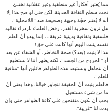
مما يُعتبر أفكاراً غير منطقية وغير عقلانية تختبئ
تحت سطح الثقافة الحديثة. لكن حتى لو صح هذا إلا
أنه لا يُعتبر حجّة وجيهة وصحيحة ضد “اللامحلية”.
هل ترون سخرية القدر: رفض العلماء بازدراء تقاليد
فلسفية وثقافية ودينية عريقة… إنما يبدو أنّ العلم
نفسه يثبت اليوم أنها كانت على حق!
هذا لا يثبت (بعد؟) صحة التخاطر، أو الشفاء عن بعد
أو “الخروج من الجسد”، لكنه يظهر أننا لا نستطيع
أن نتجاهل ونستبعد هذه الظواهر قائلين أنها “منافية
للعلم”.
فالعلم يثبت أنّ الحقيقة تتجاوز خيالنا. وهذا يعني أنّ
ما من شيء مستحيل.
يجب أن نكون منفتحين على كافة الظواهر حتى وإن
بدت لنا “غريبة”.