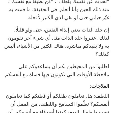
“تحدث عن نفسك بلطف”، “كن لطيفًا مع نفسك”.
منذ ذلك الحين وأنا أتعلم. في الحقيقة، ما قمت به
غيّر حياتي حتى لو بقي لدي الكثير لأفعله.
إن جلد الذات يعني إيذاء النفس، حتى ولو قليلًا.
لذلك اعتبروا جلد الذات مثل أي شيء آخر تقومون
به ولا يفيدكم مباشرة. هناك الكثير من الأشياء، أليس
كذلك؟
اطلبوا من المحيطين بكم أن يساعدوكم على
ملاحظة الأوقات التي تكونون فيها قساة مع أنفسكم.
العلاجات:
اللطف: هل تعاملون طفلكم أو قطتكم كما تعاملون
أنفسكم؟ تعلّموا التسامح واللطف، من الممل أن
تصرخوا طوال اليوم، كونوا أصدقاء مع أنفسكم. أن