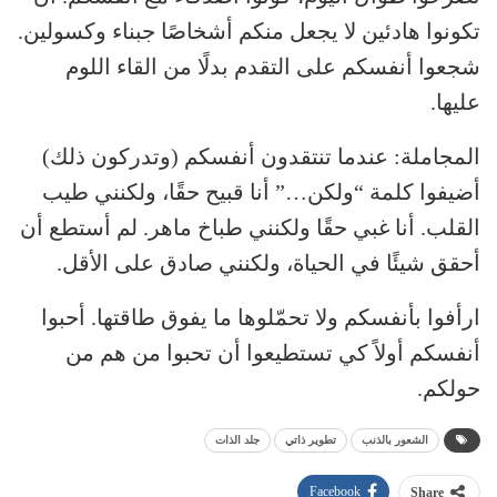
تكونوا هادئين لا يجعل منكم أشخاصًا جبناء وكسولين.
شجعوا أنفسكم على التقدم بدلًا من القاء اللوم
عليها.
المجاملة: عندما تنتقدون أنفسكم (وتدركون ذلك)
أضيفوا كلمة “ولكن…” أنا قبيح حقًا، ولكنني طيب
القلب. أنا غبي حقًا ولكنني طباخ ماهر. لم أستطع أن
أحقق شيئًا في الحياة، ولكنني صادق على الأقل.
ارأفوا بأنفسكم ولا تحمّلوها ما يفوق طاقتها. أحبوا
أنفسكم أولاً كي تستطيعوا أن تحبوا من هم من
حولكم.
الشعور بالذنب
تطوير ذاتي
جلد الذات
Facebook
Share