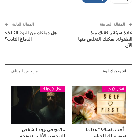
المقالة السابقة
المقالة التالية
عادة سيئة رافقتك منذ
هل دماغك من النوع الثالث:
الطفولة: يمكنك التخلص منها
الدماغ الثابت؟
الآن
قد يعجبك ايضا
المزيد عن المؤلف
أفكار تغيّر حياتك
أفكار تغيّر حياتك
“أحب نفسك!” هذا ما
ملامح في وجه الشخص
تهمسه لك الحياة
النرجسي الأناني تفضحه