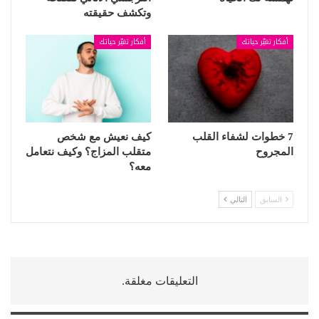
وتكشف حقيقته
أفكار تغيّر حياتك
أفكار تغيّر حياتك
7 خطوات لشفاء القلب
كيف نعيش مع شخص
المجروح
متقلب المزاج؟ وكيف نتعامل
معه؟
السابق
التالي
التعليقات مغلقة.