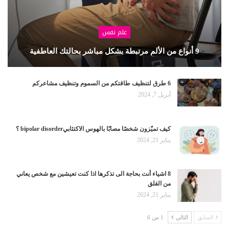
علم نفس
9 أنواع من الألم مرتبطة بشكل مباشر بحالتك العاطفية
6 طرق لتنظيف طاقتكم من السموم وتنظيف مشاعركم
أبريل 7, 2024
كيف تميّزون شخصًا مصابًا بالهوس الاكتئابيbipolar disorder ؟
يناير 21, 2024
8 اشياء أنت بحاجة الى تذكرها اذا كنت تعيشين مع شخص يعاني
من القلق
يناير 21, 2024
السابق
التالي
1 من 6