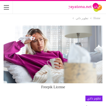
Home
تطوير ذاتي
Freepik License
تطوير ذاتي